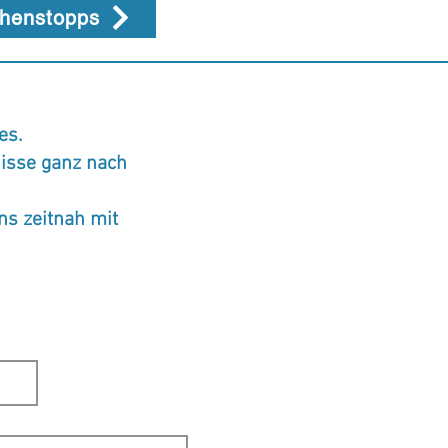
chenstopps
es.
nisse ganz nach
ns zeitnah mit