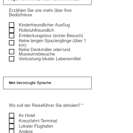
Erzählen Sie uns mehr über Ihre
Bedürfnisse
Kinderfreundlicher Ausflug
Rollstuhlfreundlich
Entdeckungstour (erster Besuch)
Keine langen Spaziergänge (über 1
km)
Keine Denkmäler oder/und
Museumsbesuche
Verkostung lokaler Lebensmittel
P
Wo soll der Reiseführer Sie abholen? *
f
l
Ihr Hotel
i
Kreuzfahrt-Terminal
c
Lokaler Flughafen
h
Andere
t