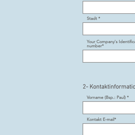
Stadt *
Your Company's Identifica
number*
2- Kontaktinformati
Vorname (Bsp.: Paul) *
Kontakt E-mail*