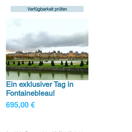
Verfügbarkeit prüfen
Ein exklusiver Tag in
Fontainebleau!
Preis
695,00 €
115,83 €
/
1lb
115,83 €
Digital voucher
pro
1