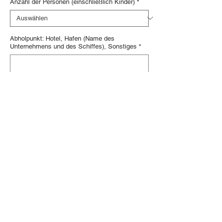
Anzahl der Personen (einschließlich Kinder)
*
Pfund
Abholpunkt: Hotel, Hafen (Name des
Unternehmens und des Schiffes), Sonstiges
*
0/50
Angefordertes Exkursionsdatum: Format TT /
MM / JJJJ
*
0/20
In den Warenkorb
Sofortkauf