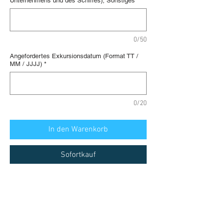
Unternehmens und des Schiffes), Sonstiges
*
0/50
Angefordertes Exkursionsdatum (Format TT /
MM / JJJJ)
*
0/20
In den Warenkorb
Sofortkauf
Barcelona, private Tour mit einem
lokalen Guide:
Gaudí-Tour. Rundgang mit einem