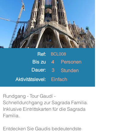
Ref:
BCL008
4
Bis zu
Personen
Dauer:
3
Stunden
Aktivitätslevel:
Einfach
Rundgang - Tour Gaudí -
Schnelldurchgang zur Sagrada Familia.
Inklusive Eintrittskarten für die Sagrada
Familia.
Entdecken Sie Gaudis bedeutendste