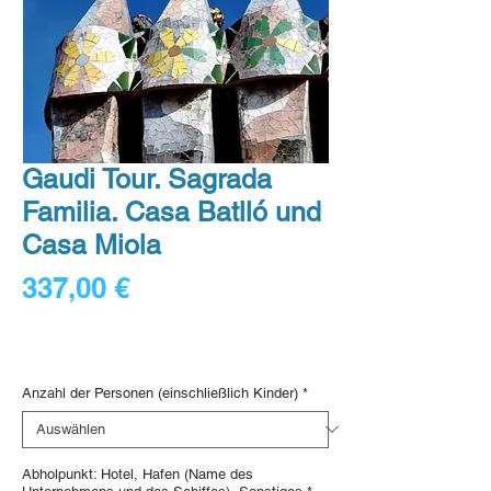
Gaudi Tour. Sagrada
Familia. Casa Batlló und
Casa Miola
Preis
337,00 €
84,25 €
/
1lb
84,25 €
Digital voucher
pro
1
Anzahl der Personen (einschließlich Kinder)
*
Pfund
Abholpunkt: Hotel, Hafen (Name des