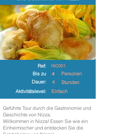
Ref:
NIC001
4
Bis zu
Personen
Dauer:
4
Stunden
Aktivitätslevel:
Einfach
Geführte Tour durch die Gastronomie und
Geschichte von Nizza.
Willkommen in Nizza! Essen Sie wie ein
Einheimischer und entdecken Sie die