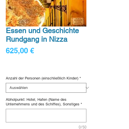
Essen und Geschichte
Rundgang in Nizza
Preis
625,00 €
156,25 €
/
1lb
156,25 €
Digital voucher
pro
1
Anzahl der Personen (einschließlich Kinder)
*
Pfund
Abholpunkt: Hotel, Hafen (Name des
Unternehmens und des Schiffes), Sonstiges
*
0/50