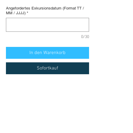
Angefordertes Exkursionsdatum (Format TT /
MM / JJJJ)
*
0/30
In den Warenkorb
Sofortkauf
Französische Riviera, private Tour mit
einem lokalen Guide:
Genießen Sie einen Happen lokaler
Spezialitäten, die einzigartig in der
Provence sind, und entdecken Sie die
Diese Tour ist in folgenden Sprachen
Schönheiten von Nizza!
verfügbar: