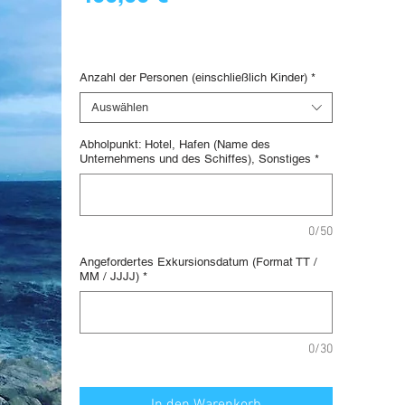
57,14 €
/
1lb
57,14 €
Digital voucher
pro
1
Anzahl der Personen (einschließlich Kinder)
*
Pfund
Auswählen
Abholpunkt: Hotel, Hafen (Name des
Unternehmens und des Schiffes), Sonstiges
*
0/50
Angefordertes Exkursionsdatum (Format TT /
MM / JJJJ)
*
0/30
In den Warenkorb