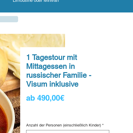
Limousine oder Minivan
1 Tagestour mit
Mittagessen in
russischer Familie -
Visum inklusive
Sale-
ab
490,00€
Preis
122,50 €
/
1qt
122,50 €
Digital voucher
pro
1
Anzahl der Personen (einschließlich Kinder)
*
Quart