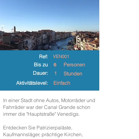
Ref:
VEN001
6
Bis zu
Personen
Dauer:
1
Stunden
Aktivitätslevel:
Einfach
In einer Stadt ohne Autos, Motorräder und
Fahrräder war der Canal Grande schon
immer die "Hauptstraße" Venedigs.
Entdecken Sie Patrizierpaläste,
Kaufmannsläger, prächtige Kirchen,