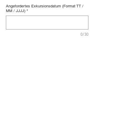
Angefordertes Exkursionsdatum (Format TT /
MM / JJJJ)
*
0/30
In den Warenkorb
Sofortkauf
Ref: VEN001
Aktivitätsstufe: Einfach
Dauer: 1 Stunde
Bis zu 6 Personen
Diese Tour ist in den folgenden
Sprachen verfügbar
English, Italiano, Español