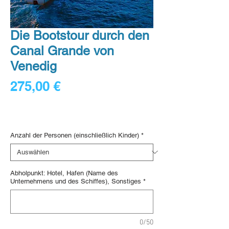
Die Bootstour durch den
Canal Grande von
Venedig
Preis
275,00 €
45,83 €
/
1qt
45,83 €
Digital voucher
pro
1
Anzahl der Personen (einschließlich Kinder)
*
Quart
Abholpunkt: Hotel, Hafen (Name des
Unternehmens und des Schiffes), Sonstiges
*
0/50