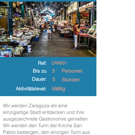
Ref:
ZAR001
2
Bis zu
Personen
Dauer:
5
Stunden
Aktivitätslevel:
Mäßig
Wir werden Zaragoza als eine
einzigartige Stadt entdecken und ihre
ausgezeichnete Gastronomie genießen.
Wir werden den Turm der Kirche San
Pablo besteigen, den einzigen Turm aus