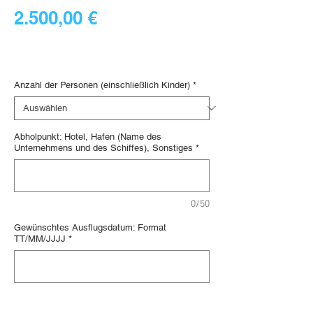
Preis
2.500,00 €
1.250,00 €
/
1lb
1.250,00 €
Digital voucher
pro
1
Anzahl der Personen (einschließlich Kinder)
*
Pfund
Abholpunkt: Hotel, Hafen (Name des
Unternehmens und des Schiffes), Sonstiges
*
0/50
Gewünschtes Ausflugsdatum: Format
TT/MM/JJJJ
*
0/25