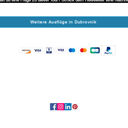
Weitere Ausflüge in Dubrovnik
Wir akzeptieren folgenden Zahlungsarten
folgen Sie uns
Unvergessliche Privatausflüge Experte
© ShoreToursGuides 2019 Alle Rechte vorbehalten