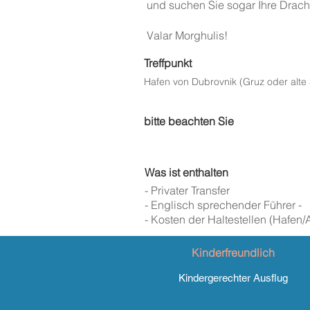
und suchen Sie sogar Ihre Drach
Valar Morghulis!
Treffpunkt
Hafen von Dubrovnik (Gruz oder alte 
bitte beachten Sie
Was ist enthalten
- Privater Transfer
- Englisch sprechender Führer -
- Kosten der Haltestellen (Hafen/A
Kinderfreundlich
Kindergerechter Ausflug