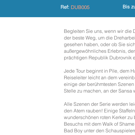
Bis z
Ref:
DUB005
Begleiten Sie uns, wenn wir die D
der beste Weg, um die Dreharbeite
gesehen haben, oder ob Sie sich 
außergewöhnliches Erlebnis, den
prächtigen Republik Dubrovnik e
Jede Tour beginnt in Pile, dem Ha
Reiseleiter leicht an dem verei
einige der berühmtesten Szenen 
Stelle zu machen, an der Sansa we
Alle Szenen der Serie werden leic
den Atem rauben! Einige Staffel
wunderschönen roten Kerker zu b
Besuchs mit dem Walk of Shame fü
Bad Boy unter den Schauspielern