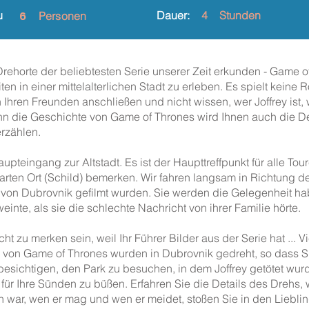
u
6
Dauer:
4
Stunden
Personen
rehorte der beliebtesten Serie unserer Zeit erkunden - Game of
n in einer mittelalterlichen Stadt zu erleben. Es spielt keine R
Ihren Freunden anschließen und nicht wissen, wer Joffrey ist, 
n die Geschichte von Game of Thrones wird Ihnen auch die De
rzählen.
upteingang zur Altstadt. Es ist der Haupttreffpunkt für alle Tou
nbarten Ort (Schild) bemerken. Wir fahren langsam in Richtung
von Dubrovnik gefilmt wurden. Sie werden die Gelegenheit hab
inte, als sie die schlechte Nachricht von ihrer Familie hörte.
ht zu merken sein, weil Ihr Führer Bilder aus der Serie hat ... 
n von Game of Thrones wurden in Dubrovnik gedreht, so dass S
esichtigen, den Park zu besuchen, in dem Joffrey getötet w
r Ihre Sünden zu büßen. Erfahren Sie die Details des Drehs, wo
 war, wen er mag und wen er meidet, stoßen Sie in den Liebli