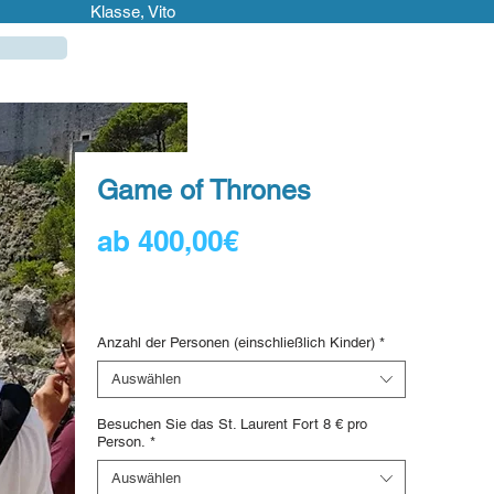
Klasse, Vito
Game of Thrones
Sale-
ab
400,00€
Preis
56,02 €
/
1lb
56,02 €
Digital voucher
pro
1
Anzahl der Personen (einschließlich Kinder)
*
Pfund
Auswählen
Besuchen Sie das St. Laurent Fort 8 € pro
Person.
*
Auswählen